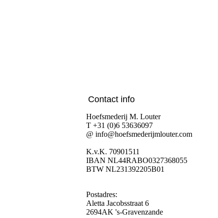
Contact info
Hoefsmederij M. Louter
T +31 (0)6 53636097
@ info@hoefsmederijmlouter.com
K.v.K. 70901511
IBAN NL44RABO0327368055
BTW NL231392205B01
Postadres:
Aletta Jacobsstraat 6
2694AK 's-Gravenzande