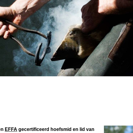
en
EFFA
gecertificeerd hoefsmid en lid van