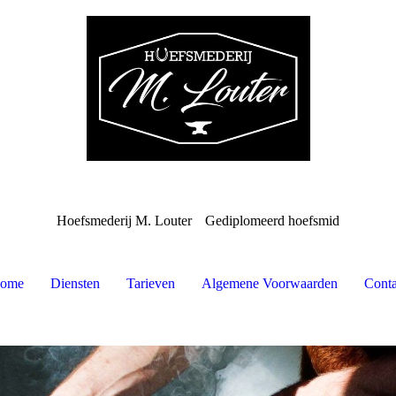
Hoefsmederij M. Louter
Gediplomeerd hoefsmid
ome
Diensten
Tarieven
Algemene Voorwaarden
Conta